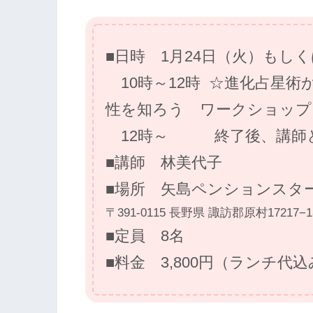
■日時 1月24日（火）もし
10時～12時 ☆進化占星術
性を知ろう ワークショップ
12時～ 終了後、講師と
■講師 林美代子
■場所 矢島ペンションスタ
〒391-0115 長野県 諏訪郡原村17217−1
■定員 8名
■料金 3,800円（ランチ代