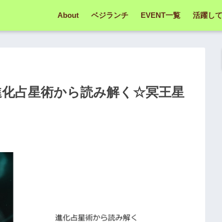
About
ベジランチ
EVENT一覧
活躍し
☆進化占星術から読み解く☆冥王星